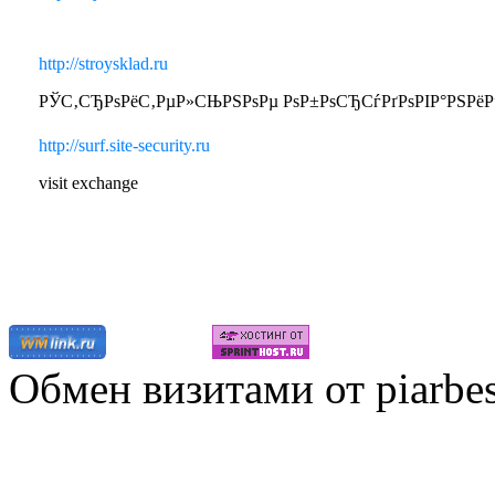
http://stroysklad.ru
РЎС‚СЂРѕРёС‚РµР»СЊРЅРѕРµ РѕР±РѕСЂСѓРґРѕРІР°РЅРёРµ Рё
http://surf.site-security.ru
visit exchange
Обмен визитами от piarbes