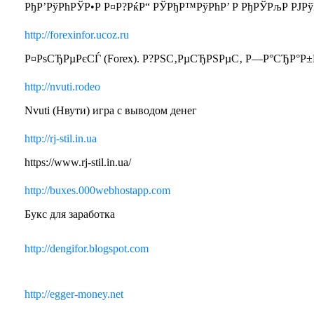
РђР’РўРћРЎР•Р Р¤Р?РќР“ РЎРђР™РўРћР’ Р РђРЎРљР РЈРўРљР
http://forexinfor.ucoz.ru
Р¤РѕСЂРµРєСЃ (Forex). Р?РЅС‚РµСЂРЅРµС‚ Р—Р°СЂР°Р±Рѕ
http://nvuti.rodeo
Nvuti (Нвути) игра с выводом денег
http://rj-stil.in.ua
https://www.rj-stil.in.ua/
http://buxes.000webhostapp.com
Букс для заработка
http://dengifor.blogspot.com
http://egger-money.net