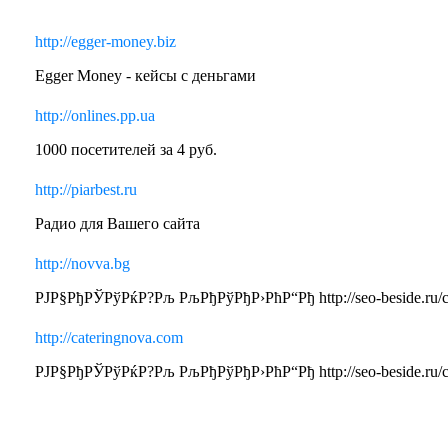
http://egger-money.biz
Egger Money - кейсы с деньгами
http://onlines.pp.ua
1000 посетителей за 4 руб.
http://piarbest.ru
Радио для Вашего сайта
http://novva.bg
РЈР§РђРЎРўРќР?Рљ РљРђРўРђР›РћР“Рђ http://seo-beside.ru/c
http://cateringnova.com
РЈР§РђРЎРўРќР?Рљ РљРђРўРђР›РћР“Рђ http://seo-beside.ru/c