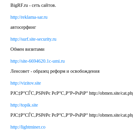
BigRF.ru - сеть сайтов.
http://reklama-sar.ru
автосерфинг
http://surf.site-security.ru
Обмен визитами
http://site-6694620.1c-umi.ru
Ленсовет - образец реформ и освобождения
http://vizitov.site
РЈС‡Р°СЃС‚РЅРёРє РєР°С‚Р°Р»РѕРіР° http://obmen.site/cat.ph
http://topik.site
РЈС‡Р°СЃС‚РЅРёРє РєР°С‚Р°Р»РѕРіР° http://obmen.site/cat.ph
http://lightminer.co