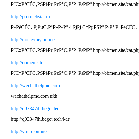
РЈС‡Р°СЃС‚РЅРёРє РєР°С‚Р°Р»РѕРіР° http://obmen.site/cat.ph
http://promtehstal.ru
Р»РёСЃС‚ РјРµС‚Р°Р»Р»Р° 4 РјРј С†РµРЅР° Р·Р° Р»РёСЃС‚ - Р
http://moneymy.online
РЈС‡Р°СЃС‚РЅРёРє РєР°С‚Р°Р»РѕРіР° http://obmen.site/cat.ph
http://obmen.site
РЈС‡Р°СЃС‚РЅРёРє РєР°С‚Р°Р»РѕРіР° http://obmen.site/cat.ph
http://wechathelpme.com
wechathelpme.com вќћ
http://q93347ih.beget.tech
http://q93347ih.beget.tech/kat/
http://vmire.online